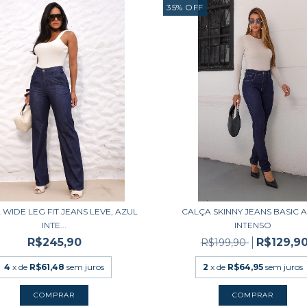
35
%
OFF
WIDE LEG FIT JEANS LEVE, AZUL
CALÇA SKINNY JEANS BASIC 
INTE...
INTENSO
R$245,90
R$129,9
R$199,90
4
x de
R$61,48
sem juros
2
x de
R$64,95
sem juros
COMPRAR
COMPRAR