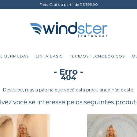
Frete Grátis a partir de R$ 399,90
 E BERMUDAS
LINHA BASIC
TECIDOS TECNOLÓGICOS
O
- Erro -
404
Desculpe, mas a página que você está procurando não existe.
lvez você se interesse pelos seguintes produt