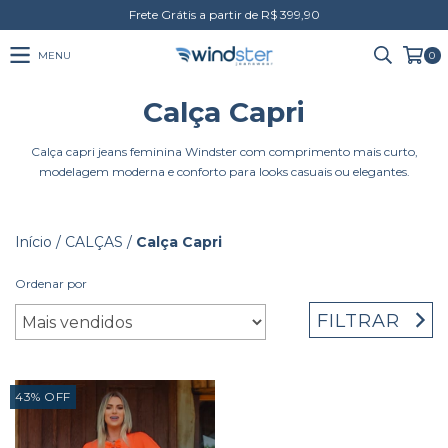
Frete Grátis a partir de R$ 399,90
MENU
0
Calça Capri
Calça capri jeans feminina Windster com comprimento mais curto,
modelagem moderna e conforto para looks casuais ou elegantes.
Início
/
CALÇAS
/
Calça Capri
Ordenar por
FILTRAR
43
%
OFF