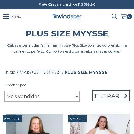
Frete Grátis a partir de R$ 399,90
MENU
0
PLUS SIZE MYYSSE
Calças e bermudas femininas Myysse Plus Size com tecido premium e
caimento perfeito. Conforto e estilo para valorizar suas curvas.
Início
/
MAIS CATEGORIAS
/
PLUS SIZE MYYSSE
Ordenar por
FILTRAR
55
%
OFF
51
%
OFF