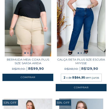
BERMUDA MEIA COXA PLUS
CALÇA RETA PLUS SIZE ESCURA
SIZE SARJA AREIA
MYYSSE
R$99,90
R$129,90
R$219,90
R$265,90
COMPRAR
2
x de
R$64,95
sem juros
COMPRAR
53
%
OFF
55
%
OFF