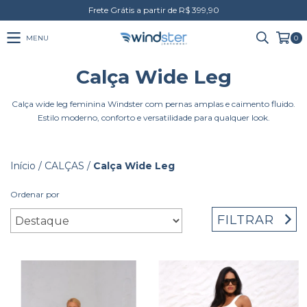
Frete Grátis a partir de R$ 399,90
MENU
0
Calça Wide Leg
Calça wide leg feminina Windster com pernas amplas e caimento fluido.
Estilo moderno, conforto e versatilidade para qualquer look.
Início
/
CALÇAS
/
Calça Wide Leg
Ordenar por
FILTRAR