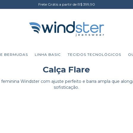
Frete Grátis a partir de R$ 399,90
 E BERMUDAS
LINHA BASIC
TECIDOS TECNOLÓGICOS
O
Calça Flare
ns feminina Windster com ajuste perfeito e barra ampla que along
sofisticação.