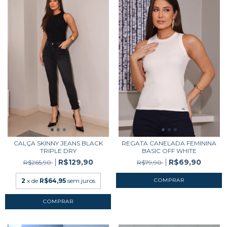
CALÇA SKINNY JEANS BLACK
REGATA CANELADA FEMININA
TRIPLE DRY
BASIC OFF WHITE
R$129,90
R$69,90
R$265,90
R$79,90
2
x de
R$64,95
sem juros
COMPRAR