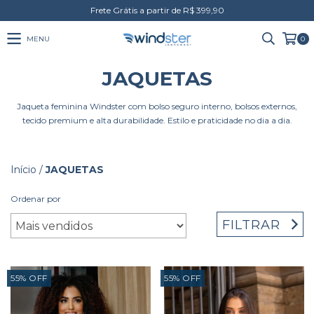
Frete Grátis a partir de R$ 399,90
MENU
0
JAQUETAS
Jaqueta feminina Windster com bolso seguro interno, bolsos externos,
tecido premium e alta durabilidade. Estilo e praticidade no dia a dia.
Início
/
JAQUETAS
Ordenar por
FILTRAR
55
%
OFF
55
%
OFF