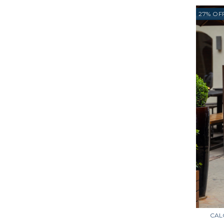
27
%
OF
CAL