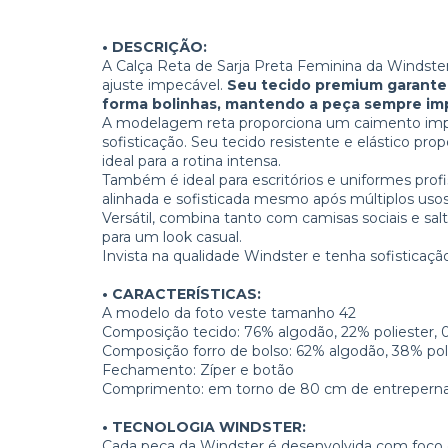
• DESCRIÇÃO:
A Calça Reta de Sarja Preta Feminina da Windst
ajuste impecável.
Seu tecido premium garante 
forma bolinhas, mantendo a peça sempre im
A modelagem reta proporciona um caimento impe
sofisticação. Seu tecido resistente e elástico pr
ideal para a rotina intensa.
Também é ideal para escritórios e uniformes prof
alinhada e sofisticada mesmo após múltiplos usos
Versátil, combina tanto com camisas sociais e sal
para um look casual.
Invista na qualidade Windster e tenha sofisticação
• CARACTERÍSTICAS:
A modelo da foto veste tamanho 42
Composição tecido: 76% algodão, 22% poliester, 
Composição forro de bolso: 62% algodão, 38% pol
Fechamento: Zíper e botão
Comprimento: em torno de 80 cm de entrepernas 
• TECNOLOGIA WINDSTER:
Cada peça da Windster é desenvolvida com foco e