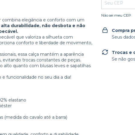
Não sei meu CEP
er combina elegância e conforto com um
alta durabilidade, não desbota e não
Compra p
pecável.
cável que valoriza a silhueta com
Seus dados
oporciona conforto e liberdade de movimento,
Trocas e 
issionais, essa calça mantém a aparência
Se não gos
, evitando trocas constantes de peças.
to alto quanto com blusas leves e sapatilhas
 e funcionalidade no seu dia a dia!
02% elastano
iéster
(medida do cavalo até a barra)
m qualidade, conforto e durabilidade.