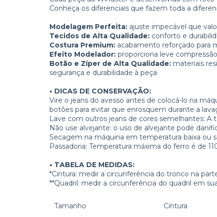
Conheça os diferenciais que fazem toda a diferenç
Modelagem Perfeita:
ajuste impecável que valo
Tecidos de Alta Qualidade:
conforto e durabili
Costura Premium:
acabamento reforçado para mai
Efeito Modelador:
proporciona leve compressão n
Botão e Zíper de Alta Qualidade:
materiais re
segurança e durabilidade à peça
• DICAS DE CONSERVAÇÃO:
Vire o jeans do avesso antes de colocá-lo na máq
botões para evitar que enrosquem durante a lav
Lave com outros jeans de cores semelhantes: A
Não use alvejante: o uso de alvejante pode danific
Secagem na máquina em temperatura baixa ou s
Passadoria: Temperatura máxima do ferro é de 11
• TABELA DE MEDIDAS:
*Cintura: medir a circunferência do tronco na part
**Quadril: medir a circunferência do quadril em s
Tamanho
Cintura