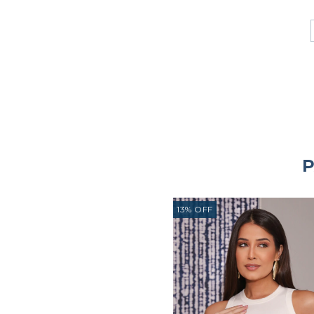
P
13
%
OFF