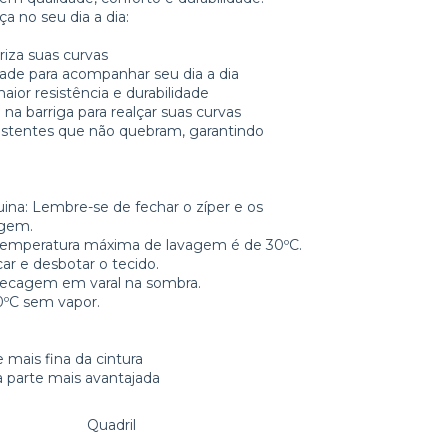
a no seu dia a dia:
riza suas curvas
dade para acompanhar seu dia a dia
or resistência e durabilidade
a barriga para realçar suas curvas
sistentes que não quebram, garantindo
uina: Lembre-se de fechar o zíper e os
agem.
 temperatura máxima de lavagem é de 30ºC.
ar e desbotar o tecido.
ecagem em varal na sombra.
0ºC sem vapor.
e mais fina da cintura
ua parte mais avantajada
Quadril