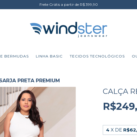
Frete Grátis a partir de R$ 399,90
 E BERMUDAS
LINHA BASIC
TECIDOS TECNOLÓGICOS
O
SARJA PRETA PREMIUM
CALÇA R
R$249
4
X DE
R$62