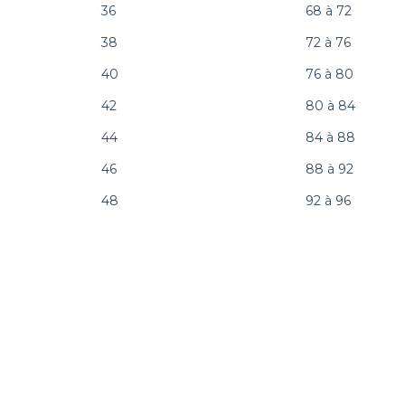
36
68 à 72
38
72 à 76
40
76 à 80
42
80 à 84
44
84 à 88
46
88 à 92
48
92 à 96