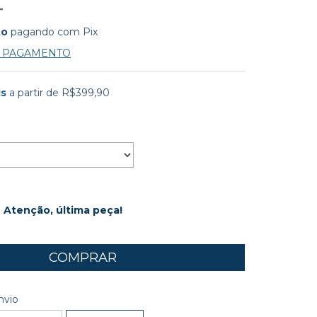
to
pagando com Pix
E PAGAMENTO
is
a partir de
R$399,90
Atenção, última peça!
 CEP:
ALTERAR CEP
nvio