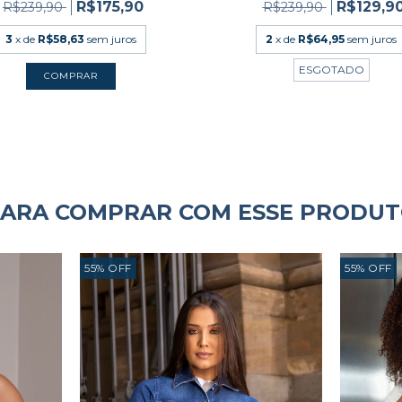
R$175,90
R$129,9
R$239,90
R$239,90
3
x de
R$58,63
sem juros
2
x de
R$64,95
sem juros
ESGOTADO
COMPRAR
ARA COMPRAR COM ESSE PRODU
55
%
OFF
55
%
OFF