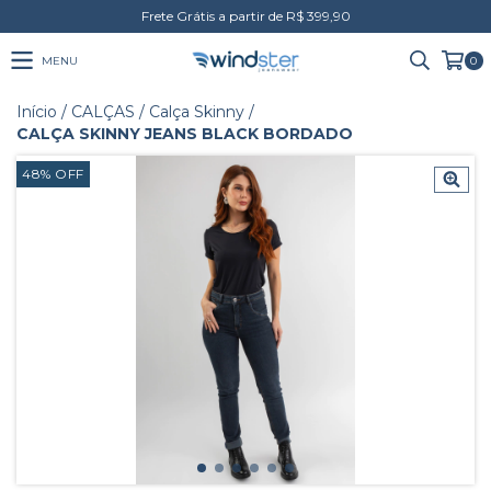
Frete Grátis a partir de R$ 399,90
MENU
0
Início
/
CALÇAS
/
Calça Skinny
/
CALÇA SKINNY JEANS BLACK BORDADO
48
%
OFF