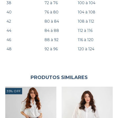
38
72 à 76
100 à 104
40
76 à 80
104 à 108
42
80 à 84
108 à 112
44
84 à 88
112 à 116
46
88 à 92
116 à 120
48
92 à 96
120 à 124
PRODUTOS SIMILARES
35
%
OFF