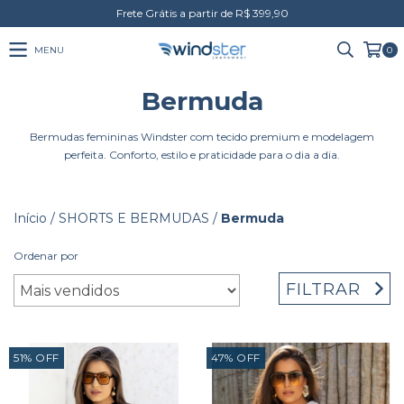
Frete Grátis a partir de R$ 399,90
MENU
0
Bermuda
Bermudas femininas Windster com tecido premium e modelagem
perfeita. Conforto, estilo e praticidade para o dia a dia.
Início
/
SHORTS E BERMUDAS
/
Bermuda
Ordenar por
FILTRAR
51
%
OFF
47
%
OFF