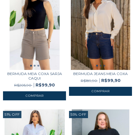
BERMUDA MEIA COXA SARJA
BERMUDA JEANS MEIA COXA
CAQUI
R$99,90
R$189,90
R$99,90
R$205,90
COMPRAR
COMPRAR
51
%
OFF
55
%
OFF