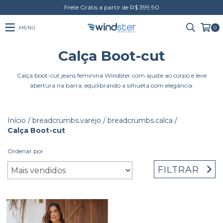
Frete Grátis a partir de R$ 399,90
MENU
0
Calça Boot-cut
Calça boot-cut jeans feminina Windster com ajuste ao corpo e leve
abertura na barra, equilibrando a silhueta com elegância.
Início
/
breadcrumbs.varejo
/
breadcrumbs.calca
/
Calça Boot-cut
Ordenar por
FILTRAR